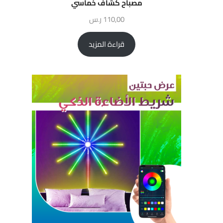
مصباح كشاف خماسي
110,00
ر.س
قراءة المزيد