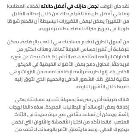
لقد حان الوقت
لجعل منزلك في أفضل حالاته
لقضاء العطلات!
وما هي أفضل طريقة للقيام بذلك من خلال إعطائه القليل
من التغيير؟ يمكن لبعض التغييرات البسيطة أن تقطع شوطًا
طويلاً في تجهيز منزلك لقضاء عطلة ترفيهية.
من أسهل الطرق لتغيير مساحتك هي اللعب بالإضاءة. يمكن
للإضاءة أن تغير إحساس الغرفة تمامًا، وهناك الكثير من
الخيارات الرائعة المتاحة هذه الأيام. إذا كنت تبحث عن شيء
فريد حقًا، فحاول دمج بعض الأضواء الخيطية في الديكور
الخاص بك. إنها طريقة رائعة لإضافة لمسة من النزوات وهي
مثالية لخلق ذلك الشعور الدافئ والحميم الذي نتوق إليه
جميعًا خلال الأشهر الباردة.
هناك طريقة أخرى سريعة وسهلة لتجديد مساحتك وهي
إضافة بعض الوسائد أو البطانيات الجديدة. هذه دائمًا لهجات
رائعة، ويمكن أن تساعد حقًا في ضخ حياة جديدة في الأثاث
المتعب. فقط تأكد من اختيار الأقمشة والألوان التي تكمل
ديكورك الحالي. وعندما يتعلق الأمر بالوسائد، لا تخف من