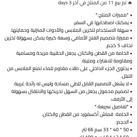
🔥 تم بيع 11 من المنتج في آخر 3 days
• *مميزات المنتج:*
• يمكنك اصطحابها في السفر.
• سهلة الاستخدام لتخزين الملابس والأدوات المنزلية وحمايتها.
• مميزة بتصميم الفتح الأمامي وسعة كبيرة يمكن بسهولة تخزين
لحاف 5 كجم.
• الخامة من القطن والكتان، يجعل الحقيبة مريحة ومسامية
ومقاومة للاهتراء ومتينة.
• يحتوي الجزء الداخلي على طلاء مقاوم للماء لمنع الملابس من
التبلل.
• لا يشغل التصميم القابل للطي مساحة وليس له رائحة غريبة.
• تصميم محمول يجعل من السهل تحريكها والانتقال بسهولة
إلى الأرفف.
• *تفاصيل سريعة:*
• الخامة: قماش أكسفورد من القطن والكتان.
• الحجم:
• 50 * 40 * 33 سم 66 لتر.