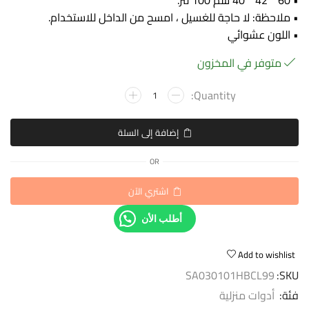
• 60 * 42 * 40 سم 100 لتر.
• ملاحظة: لا حاجة للغسيل ، امسح من الداخل للاستخدام.
• اللون عشوائي
متوفر في المخزون
إضافة إلى السلة
OR
اشتري الآن
أطلب الأن
Add to wishlist
SA030101HBCL99
SKU:
فئة:
أدوات منزلية