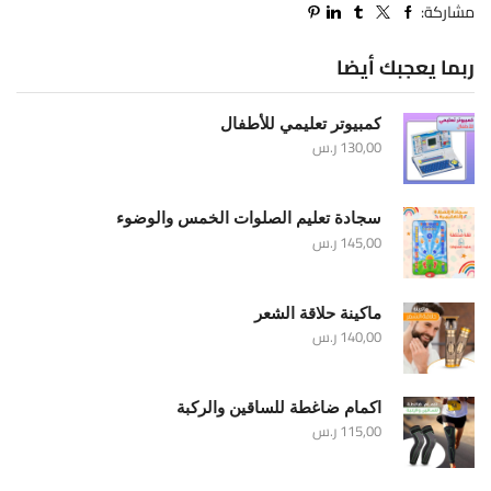
مشاركة:
ربما يعجبك أيضا
كمبيوتر تعليمي للأطفال
130,00
ر.س
سجادة تعليم الصلوات الخمس والوضوء
145,00
ر.س
ماكينة حلاقة الشعر
140,00
ر.س
اكمام ضاغطة للساقين والركبة
115,00
ر.س