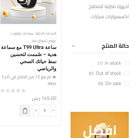
اجهزة منزلية للمطبخ
اكسسوارات سيارات
التخييم والرحلات
,
,
الساعات الذكية
سماعات بلوتوث
الساعات الذكية
عروض أسواق مزار
حالة المنتج
العناية الشخصية للرجال
ساعة T99 Ultra مع سماعة
هدية – صُممت لتحسين
العناية الشخصية للمرأة
In stock
نمط حياتك الصحي
(1)
تنظيف المنزل
والرياضي
Out of stock
(0)
ديكور وإضاءة المنزل
🔥 تم بيع 12 من المنتج في آخر 3
On sale
days
(0)
ساعات
سماعات بلوتوث
145,00
ر.س
عروض أسواق مزار
عروض تاجر الحصرية
افضل
عروض رمضان