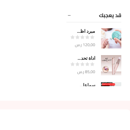
قد يعجبك
مبرد اظافر آمن
120,00
ر.س
اداة تحديد الحواجب 18K
85,00
ر.س
سماعات ايربودز من جويروم JR-T03s
180,00
ر.س