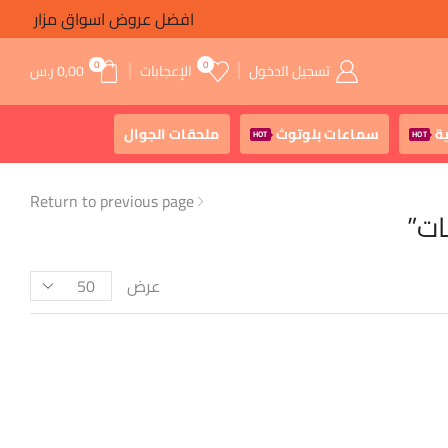
افضل عروض اسواق مزار
0
0
تسجيل الدخول
الإعجابات
0,00
ر.س
ة
سماعات بلوتوث
ملحقات الجوال
HOT
HOT
Return to previous page
عرض