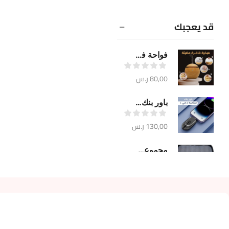
قد يعجبك
فواحة فاخرة مضيئة
80,00
ر.س
باور بنك ميدالية 2 في 1
130,00
ر.س
مجموعة تحضير القهوة المختصة
355,00
ر.س