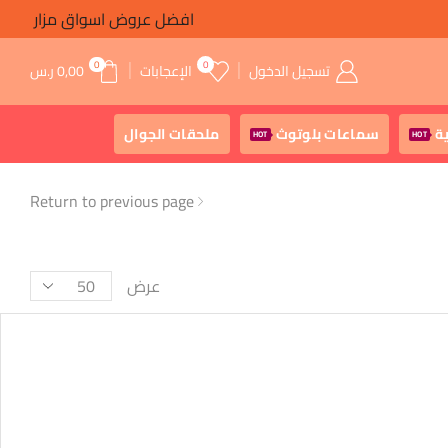
افضل عروض اسواق مزار
0
0
تسجيل الدخول
الإعجابات
0,00
ر.س
ة
سماعات بلوتوث
ملحقات الجوال
HOT
HOT
Return to previous page
عرض