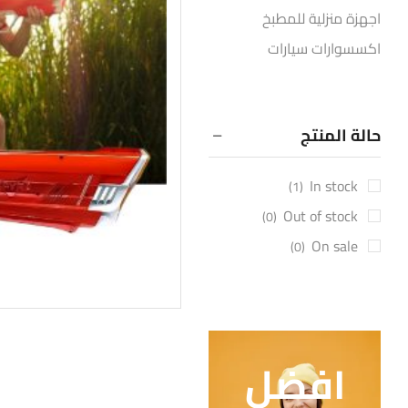
اجهزة منزلية للمطبخ
اكسسوارات سيارات
التخييم والرحلات
الساعات الذكية
حالة المنتج
العناية الشخصية للرجال
العناية الشخصية للمرأة
In stock
(1)
تنظيف المنزل
Out of stock
(0)
ديكور وإضاءة المنزل
On sale
(0)
ساعات
سماعات بلوتوث
عروض أسواق مزار
عروض تاجر الحصرية
افضل
عروض رمضان