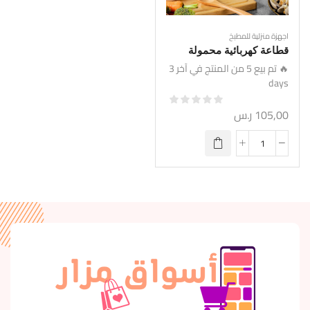
اجهزة منزلية للمطبخ
قطاعة كهربائية محمولة
🔥 تم بيع 5 من المنتج في آخر 3
days
105,00
ر.س