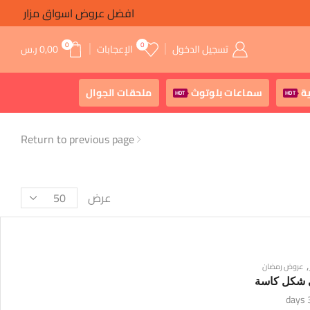
افضل عروض اسواق مزار
0
0
تسجيل الدخول
الإعجابات
0,00
ر.س
ة
سماعات بلوتوث
ملحقات الجوال
HOT
HOT
Return to previous page
عرض
,
عروض رمضان
ى شكل كاسة