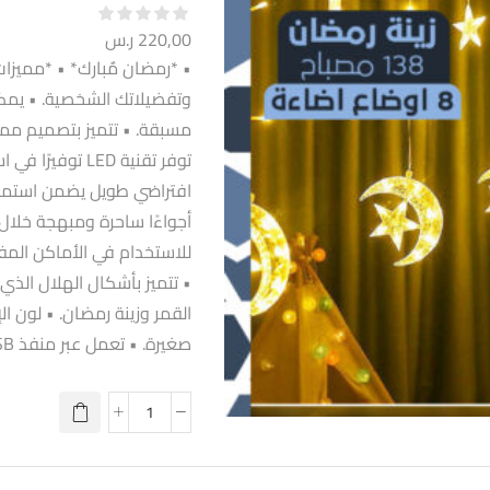
220,00
ر.س
وتفضيلاتك الشخصية. • يمكن
مسبقة. • تتميز بتصميم مم
توفر تقنية LED 
افتراضي طويل يضمن استمرار
أجواءًا ساحرة ومبهجة خلال
القمر وزينة رمضان. • لون ا
صغيرة. • تعمل عبر منفذ USB. • جهاز تحكم عن بعد. •