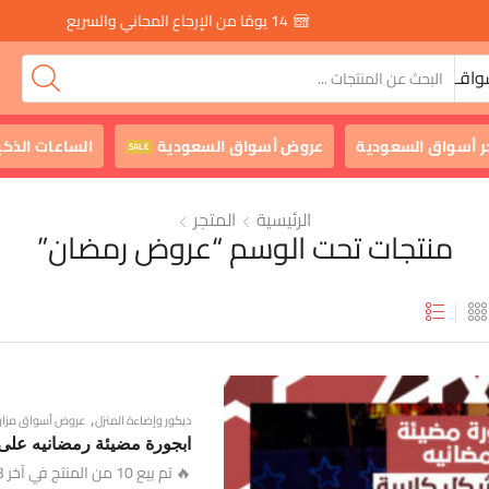
14 يومًا من الإرجاع المجاني والسريع
واقـ
ر أسواق السعودية
عروض أسواق السعودية
الساعات الذكي
SALE
الرئيسية
المتجر
منتجات تحت الوسم “عروض رمضان”
,
ديكور وإضاءة المنزل
عروض أسواق مزار
ابجورة مضيئة رمضانيه عل
🔥 تم بيع 10 من المنتج في آخر 3 days