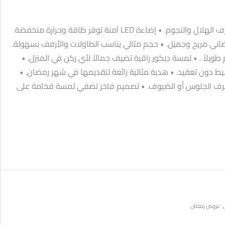
• تصميم رمضاني فريد بزخارف الهلال والنجوم. • إضاءة LED آمنة توفر طاقة وحرارة منخفضة.
اني مريح وجميل. • حجم مثالي يناسب الطاولات والأرفف بسهولة.
 طويلاً . • لمسة ديكور راقية تضيف جمالاً لأي ركن في المنزل. •
 دون تعقيد. • هدية مثالية رائعة لتقديمها في شهر رمضان. •
غرف الجلوس أو الضيوف. • تصميم فاخر تضفي لمسة فخامة على
,
عروض رمضان