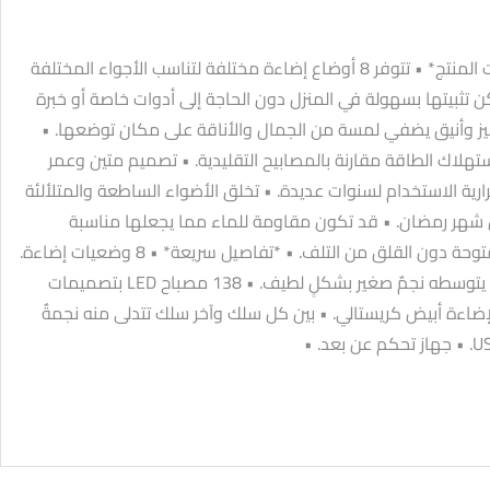
• *رمضان مٌبارك* • *مميزات المنتج* • تتوفر 8 أوضاع إضاءة مختلفة لتناسب الأجواء المختلفة
 تثبيتها بسهولة في المنزل دون الحاجة إلى أدوات خاصة أو خبرة
يز وأنيق يضفي لمسة من الجمال والأناقة على مكان توضعها. •
توفيرًا في استهلاك الطاقة مقارنة بالمصابيح التقليدية. • تصميم متين وعمر
ية الاستخدام لسنوات عديدة. • تخلق الأضواء الساطعة والمتلألئة
 شهر رمضان. • قد تكون مقاومة للماء مما يجعلها مناسبة
للاستخدام في الأماكن المفتوحة دون القلق من التلف. • *تفاصيل سريعة* • 8 وضعيات إضاءة.
• تتميز بأشكال الهلال الذي يتوسطه نجمٌ صغير بشكلٍ لطيف. • 138 مصباح LED بتصميمات
لإضاءة أبيض كريستالي. • بين كل سلك وآخر سلك تتدلى منه نجمةٌ