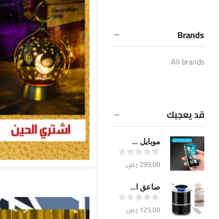
Brands
All brands
قد يعجبك
موبايل سمارت ميني
299,00
ر.س
صاعق الناموس الالكتروني
125,00
ر.س