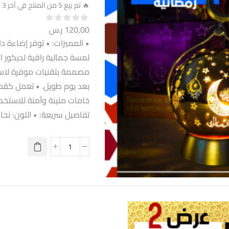
🔥 تم بيع 5 من المنتج في آخر 3 days
120,00
ر.س
• المميزات: • توفر إضاءة د
لمسة جمالية راقية لديكور ا
مصممة بتقنيات موفرة لاسته
بعد يوم طويل. • تعمل كقطع
خامات متينة وآمنة للاستخدا
تفاصيل سريعة: • اللون: نحا