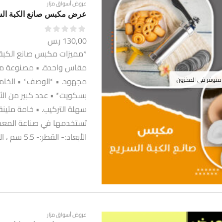
عروض أسواق مزار
عرض مكبس صانع الكبة ال
130,00
ر.س
مقاس واحدة. • مصنوعة من 
 متوفر في المخزون
بسكويت* • عدد كبير من ال
سهلة التركيب. • خامة متينة
تستخدمها في صناعة المعمول
الأبعاد:- القطر:- 5.5 سم ، الارتفاع:- 21 سم.
عروض أسواق مزار