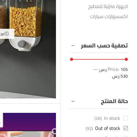
اجهزة منزلية للمطبخ
اكسسوارات سيارات
التخييم والرحلات
غير
الساعات الذكية
تصفية حسب السعر
العناية الشخصية للرجال
العناية الشخصية للمرأة
تنظيف المنزل
—
Price:
105 ر.س
530 ر.س
ديكور وإضاءة المنزل
ساعات
سماعات بلوتوث
حالة المنتج
عروض أسواق مزار
عروض تاجر الحصرية
In stock
(26)
عروض رمضان
Out of stock
(92)