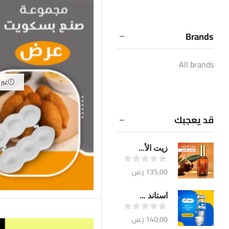
Brands
All brands
غير
قد يعجبك
زيت الأرجان لإنبات الشعر 100مل
135,00
ر.س
استاند حمام ثلاثة أرفف
140,00
ر.س