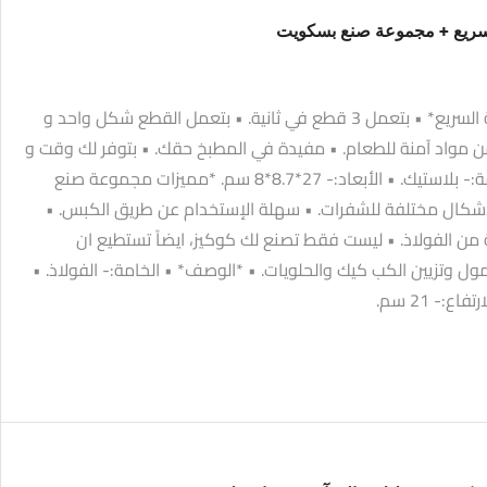
سريع + مجموعة صنع بسكويت
*مميزات مكبس صانع الكبة السريع* • بتعمل 3 قطع في ثانية. • بتعمل القطع شكل واحد و
مواد آمنة للطعام. • مفيدة في المطبخ حقك. • بتوفر لك وقت و
مجهود. • *الوصف* • الخامة:- بلاستيك. • الأبعاد:- 27*8.7*8 سم. *مميزات مجموعة صنع
أشكال مختلفة للشفرات. • سهلة الإستخدام عن طريق الكبس. •
 من الفولاذ. • ليست فقط تصنع لك كوكيز، ايضاً تستطيع ان
 وتزيين الكب كيك والحلويات. • *الوصف* • الخامة:- الفولاذ. •