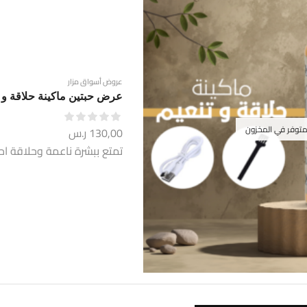
عروض أسواق مزار
عرض حبتين ماكينة حلاقة و ت
متوفر في المخزون
130,00
ر.س
تمتع ببشرة ناعمة وحلاقة احت