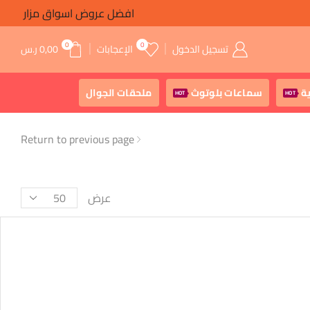
افضل عروض اسواق مزار
0
0
تسجيل الدخول
الإعجابات
0,00
ر.س
ة
سماعات بلوتوث
ملحقات الجوال
HOT
HOT
Return to previous page
عرض