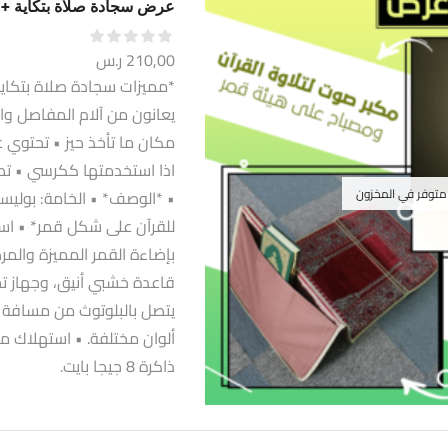
عرض سجادة صلاة بتكاية + 
210,00
ر.س
يعانون من آلام المفاصل و
مكان ما تأخذ حيز • تحتوي 
اذا استخدمتها ككرسي • تصم
 متوفر في المخزون
بإضاءة القمر المميزة والمر
قاعدة خشبي أنيق، وجهاز تحك
ألوان مختلفة. • استهلاك م
ذاكرة 8 جيجا بايت.