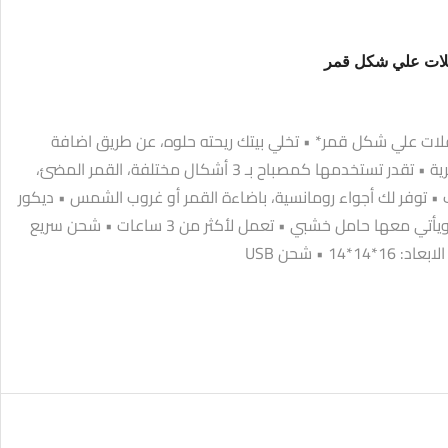
لات علي شكل قمر* • تخلي بيتك ريحته حلوه، عن طريق اضافة
عطرك المفضل أو زيوت عطرية • تقدر تستخدمها كمصباح بـ 3 أشكال مختلفة، القمر المضئ،
توفر لك أجواء رومانسية، باضاءة القمر أو غروب الشمس • ديكور
أنيق وفخم للبيت والسيارة، ويأتي معها حامل خشبي • تعمل لأكثر من 3 ساعات • شحن سريع