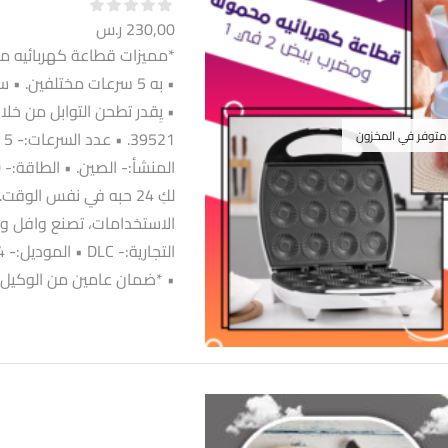
230,00
ر.س
 متوفر في المخزون
لكِ 24 حبه في نفس الو
الاستخدامات، تصنع وافل و 
• *ضمان عامين من الوكيل*