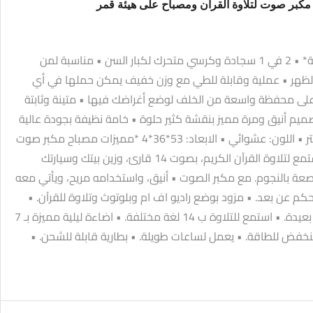
مكبر صوت لتلاوة القرآن ومصباح على هيئة قمر
*مميزات سجادة صلاة بتكاية* • 2 في 1 سجادة وكرسي متحرك لكبار السن • مناسبة لمن
الظهر • عملية وقابلة للطي مع وزن خفيف يمكن حملها في أي
على محفظة واسعة من الخلف لوضع أغراضك فيها • متينة وثابتة
يم أنيق ومرة مميز بنقشة كثير حلوة • خامة نظيفة بجودة عالية
• *الوصف* • الخامة: بوليستر • اللون: عشوائي • الابعاد: 53*36*4 *مميزات مصباح مكبر صوت
للقرآن على شكل قمر* • استمع لتلاوة القرآن الكريم، بصوت 14 قارئ، وزين بيتك وسيارتك
صعة بالنجوم. مع مكبر الصوت • أنيق، واستخدامه مريح، ويأتي معه
م عن بعد. • مزود بوضع راديو اف ام وبلوتوث وتلاوة للقرآن. •
يتصل بالبلوتوث من مسافة بعيدة. • استمع للتلاوة ب 14 لغة مختلفة. • اضاءة ليلية مميزة بـ 7
نخفض للطاقة. • يعمل لساعات طويلة. • بطارية قابلة للشحن. •