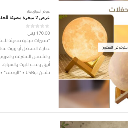
عروض أسواق مزار
عرض 2 مبخرة مضيئة للحفلات علي شكل قمر
170,00
ر.س
*مميزات مبخرة مضيئة للحف
 متوفر في المخزون
والشمس المشرقة والغروب • 
تشحن بUSB • *الوصف* • الابعاد: 16*14*14 • شحن USB