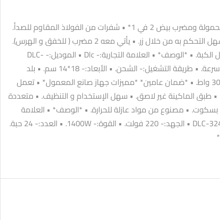
*مميزات قطاعة كهربائيه محمولة ومضرب بيض 2 في 1* • شفرات من الفولاذ المقاوم للصدأ.
• به 5 سرعات مختلفين. • سهل التحكم به من خلال زر. • يأتي معه 2 مضرب ( للخفق و الهرس).
• يِقدر تطحن التوابل من خلال الكبة. • *الوصف* • العلامة التجارية:- Dlc • الموديل:- DLC-
39521. • عدد السرعات:- 5 سرعة. • طريقة التشغيل:- الشحن. • الأبعاد:- 18*14 سم. • بلد
المنشأ:- الصين. • الطاقة:- 30 واط. • *ضمان عامين* *مميزات جهاز صانع المعمول* • تعمل
قت. • طبق الماكينة غير لاصق. • سهل الإستخدام و التنظيف. • متعددة
بسكوت. • مصنوع من مواد عازلة للحرارة. • *الوصف* • العلامة
التجارية:- DLC • الموديل:- DLC-324 • الجهد:- 220 فولت. • القوة:- 1400W. • العدد:- 24 حبة.