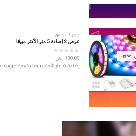
عروض أسواق مزار
عرض 2 إضاءة 5 متر الأكثر مبيعًا
ي المخزون
130,00
ر.س
إضاءة ٥ متر الأكثر مبيعًا متغيرة مزوّدة بجهاز تحكم عن بعد "رمضان مٌبارك"