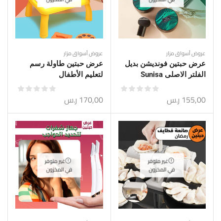
عروض أسواق مزار
عروض أسواق مزار
عرض حبتين فونديشن بديل
عرض حبتين طاولة رسم
الفلتر الاصلى Sunisa
لتعليم الأطفال
155,00
ر.س
170,00
ر.س
غير متوفر
غير متوفر
في المخزون
في المخزون