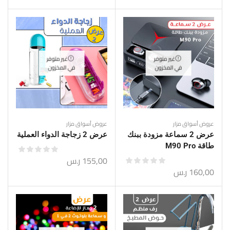
غير متوفر
غير متوفر
في المخزون
في المخزون
عروض أسواق مزار
عروض أسواق مزار
عرض 2 سماعة مزودة ببنك
عرض 2 زجاجة الدواء العملية
طاقة M90 Pro
155,00
ر.س
160,00
ر.س