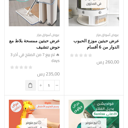
في المخزون
عروض أسواق مزار
عروض أسواق مزار
عرض حبتين موزع الحبوب
عرض حبتين ممسحة بلاط مع
الدوار من 6 أقسام
حوض تنشيف
🔥 تم بيع 7 من المنتج في آخر 3
days
260,00
ر.س
235,00
ر.س
غير متوفر
غير متوفر
في المخزون
في المخزون