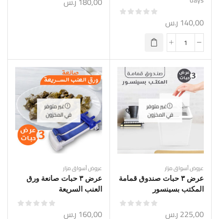
180,00
ر.س
140,00
ر.س
غير متوفر
غير متوفر
في المخزون
في المخزون
عروض أسواق مزار
عروض أسواق مزار
عرض ٣ حبات صندوق قمامة
عرض ٣ حبات صانعة ورق
المكتب بسينسور
العنب السريعة
225,00
ر.س
160,00
ر.س