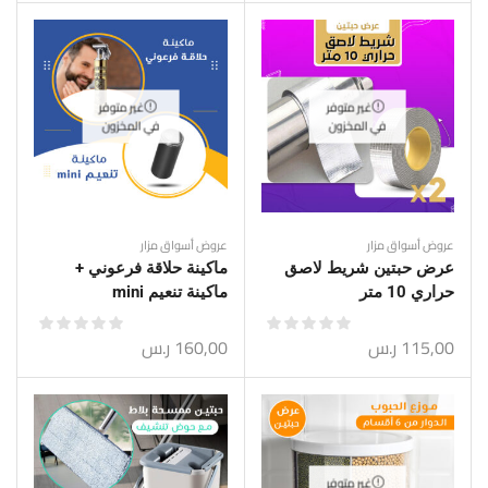
غير متوفر
غير متوفر
في المخزون
في المخزون
عروض أسواق مزار
عروض أسواق مزار
عرض حبتين شريط لاصق
ماكينة حلاقة فرعوني +
حراري 10 متر
ماكينة تنعيم mini
115,00
ر.س
160,00
ر.س
غير متوفر