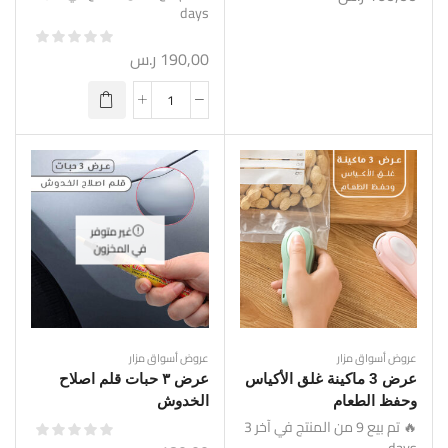
days
190,00
ر.س
غير متوفر
في المخزون
عروض أسواق مزار
عروض أسواق مزار
عرض 3 ماكينة غلق الأكياس
عرض ٣ حبات قلم اصلاح
وحفظ الطعام
الخدوش
🔥 تم بيع 9 من المنتج في آخر 3
days