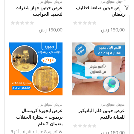
عروض أسواق مزار
عروض أسواق مزار
عرض حبتين صانعة قطايف
عرض حبتين جهاز شفرات
رمضان
لتحديد الحواجب
150,00
ر.س
150,00
ر.س
غير متوفر
في المخزون
عروض أسواق مزار
عروض أسواق مزار
عرض حبتين قلم الباديكير
عرض ابجورة كريستال
للعناية بالقدم
بريموت + ستارة الحفلات
بضمان 2 عام
🔥 تم بيع 8 من المنتج في آخر 3
160,00
ر.س