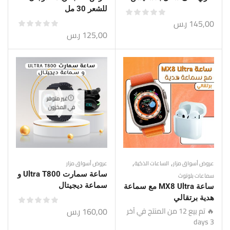
للشعر 30 مل
145,00
ر.س
125,00
ر.س
غير متوفر
في المخزون
,
,
عروض أسواق مزار
الساعات الذكية
عروض أسواق مزار
ساعة سمارت Ultra T800 و
سماعات بلوتوث
سماعة ديجيتال
ساعة MX8 Ultra مع سماعة
هدية برتقالي
160,00
ر.س
🔥 تم بيع 12 من المنتج في آخر
3 days