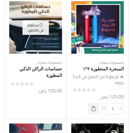
غير متوفر
في المخزون
اكسسوارات سيارات
اكسسوارات سيارات
المبخرة المتطورة ٢*١
حساسات الراكن الذكي
🔥 تم بيع 9 من المنتج في آخر 3
المطورة
days
120,00
ر.س
125,00
ر.س