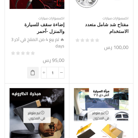
اكسسوارات سيارات
اكسسوارات سيارات
مفتاح شد شامل متعدد
إضاءة سقف للسيارة
الاستخدام
والمنزل -آحمر
🔥 تم بيع 4 من المنتج في آخر 3
days
100,00
ر.س
95,00
ر.س
غير متوفر
غير متوفر
في المخزون
في المخزون