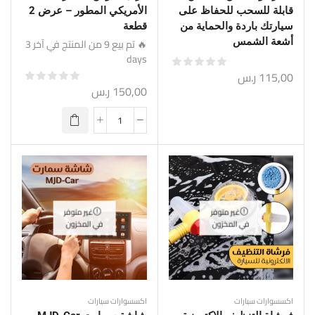
قابلة للسحب للحفاظ على
الأمريكي المطور – عرض 2
سيارتك باردة والحماية من
قطعة
أشعة الشمس
🔥 تم بيع 9 من المنتج في آخر 3
days
115,00
ر.س
150,00
ر.س
غير متوفر
غير متوفر
في المخزون
في المخزون
اكسسوارات سيارات
اكسسوارات سيارات