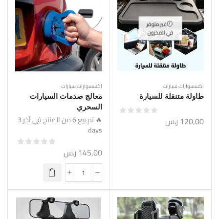
غير متوفر
في المخزون
اكسسوارات سيارات
اكسسوارات سيارات
طاولة متنقلة للسيارة
معالج صدمات السيارات
السحري
🔥 تم بيع 6 من المنتج في آخر 3
120,00
ر.س
days
145,00
ر.س