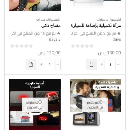
اكسسوارات سيارات
اكسسوارات سيارات
مرآة تكميلية بإضاءة للسيارة
مفتاح ذكي
🔥 تم بيع 9 من المنتج في آخر 3
🔥 تم بيع 10 من المنتج في آخر
3 days
days
130,00
ر.س
120,00
ر.س
غير متوفر
غير متوفر
في المخزون
في المخزون