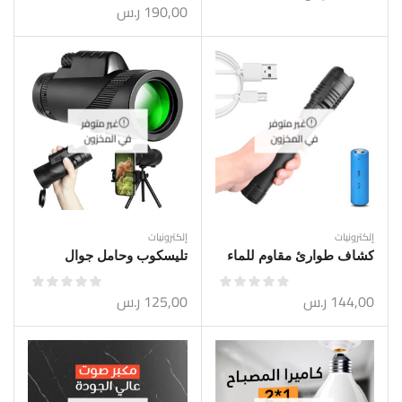
190,00
ر.س
غير متوفر
غير متوفر
في المخزون
في المخزون
إلكترونيات
إلكترونيات
كشاف طوارئ مقاوم للماء
تليسكوب وحامل جوال
144,00
ر.س
125,00
ر.س