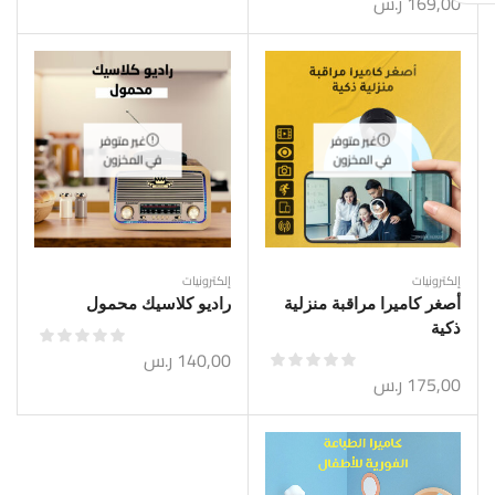
169,00
ر.س
غير متوفر
غير متوفر
في المخزون
في المخزون
إلكترونيات
إلكترونيات
أصغر كاميرا مراقبة منزلية
راديو كلاسيك محمول
ذكية
140,00
ر.س
175,00
ر.س