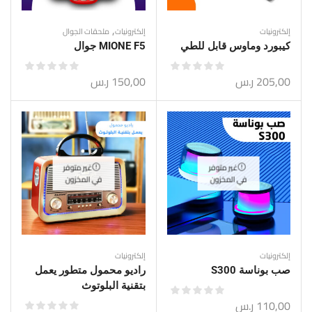
,
إلكترونيات
إلكترونيات
ملحقات الجوال
كيبورد وماوس قابل للطي
MIONE F5 جوال
205,00
ر.س
150,00
ر.س
غير متوفر
غير متوفر
في المخزون
في المخزون
إلكترونيات
إلكترونيات
صب بوناسة S300
راديو محمول متطور يعمل
بتقنية البلوتوث
110,00
ر.س