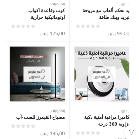
إلكترونيات
إلكترونيات
يد تحكم ألعاب مع مروحة
كوب وقاعدة اكواب
تبريد وبنك طاقة
اوتوماتيكية حرارية
99,00
ر.س
125,00
ر.س
غير متوفر
غير متوفر
في المخزون
في المخزون
إلكترونيات
إلكترونيات
كاميرا مراقبة أمنية ذكية
مصباح القيمرز للست-آب
بزاوية 360 درجة
195,00
ر.س