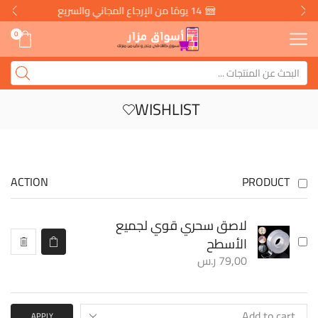
14 يومًا من الإرجاع المجاني والسريع
0
WISHLIST
ACTION
PRODUCT
لاصق سحري قوي لجميع
الأسطح
79,00
ر.س
APPLY