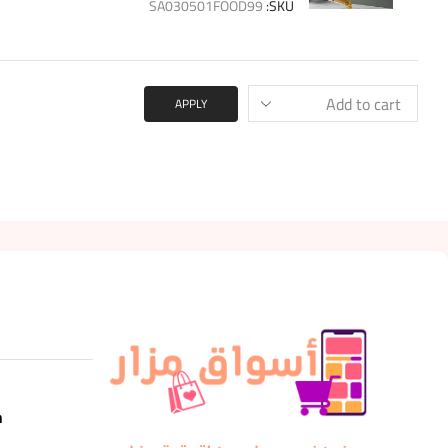
SA030501FOOD99
SKU:
APPLY
m